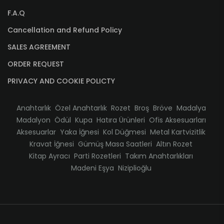
F.A.Q
Cancellation and Refund Policy
SALES AGREEMENT
ORDER REQUEST
PRIVACY AND COOKIE POLICTY
Anahtarlık
Özel Anahtarlık
Rozet
Broş
Bröve
Madalya
Madalyon
Ödül
Kupa
Hatıra Ürünleri
Ofis Aksesuarları
Aksesuarlar
Yaka İğnesi
Kol Düğmesi
Metal Kartvizitlik
Kravat İğnesi
Gümüş Masa Saatleri
Altın Rozet
Kitap Ayracı
Parti Rozetleri
Takım Anahtarlıkları
Madeni Eşya
Niziplioğlu