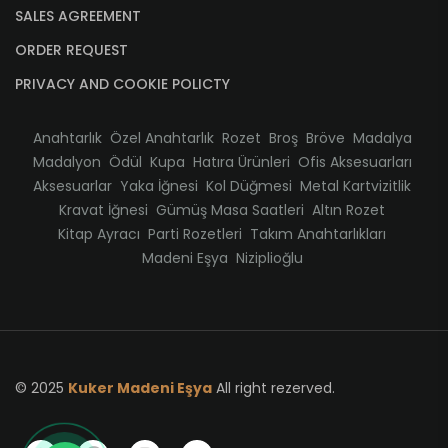
SALES AGREEMENT
ORDER REQUEST
PRIVACY AND COOKIE POLICTY
Anahtarlık
Özel Anahtarlık
Rozet
Broş
Bröve
Madalya
Madalyon
Ödül
Kupa
Hatıra Ürünleri
Ofis Aksesuarları
Aksesuarlar
Yaka İğnesi
Kol Düğmesi
Metal Kartvizitlik
Kravat İğnesi
Gümüş Masa Saatleri
Altın Rozet
Kitap Ayracı
Parti Rozetleri
Takım Anahtarlıkları
Madeni Eşya
Niziplioğlu
© 2025
Kuker Madeni Eşya
All right rezerved.