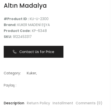
Altın Madalya
#Product ID :
KU-U-2300
Brand:
KUKER MADENİ EŞYA
Product Code:
KP-6348
SKU:
9122453317
Contact Us for Price
Category:
Kuker
,
Paylaş :
Description
Return Policy
Installment
Comments (0)