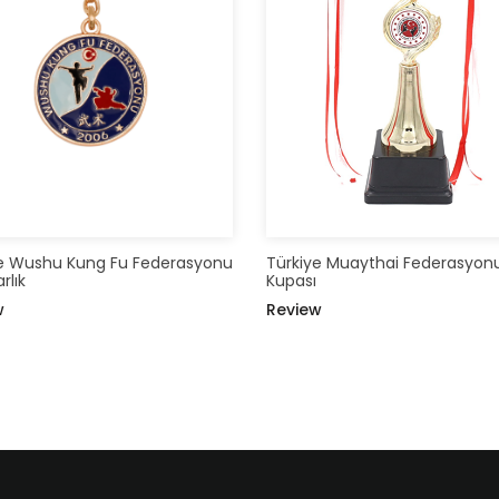
ye Wushu Kung Fu Federasyonu
Türkiye Muaythai Federasyon
rlık
Kupası
w
Review