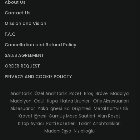
About Us
Contact Us
Mission and Vision
F.A.Q
Cancellation and Refund Policy
SALES AGREEMENT
ORDER REQUEST
PRIVACY AND COOKIE POLICTY
Anahtarlık
Özel Anahtarlık
Rozet
Broş
Bröve
Madalya
Madalyon
Ödül
Kupa
Hatıra Ürünleri
Ofis Aksesuarları
Aksesuarlar
Yaka İğnesi
Kol Düğmesi
Metal Kartvizitlik
Kravat İğnesi
Gümüş Masa Saatleri
Altın Rozet
Kitap Ayracı
Parti Rozetleri
Takım Anahtarlıkları
Madeni Eşya
Niziplioğlu