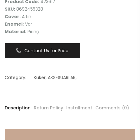
Product Code:
423617
SKU:
8692455328
Cover:
Altın
Enamel:
Var
Material:
Pirinç
Contact Us for Price
Category:
Kuker
,
AKSESUARLAR
,
Description
Return Policy
Installment
Comments (0)