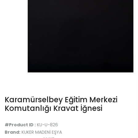
Karamürselbey Eğitim Merkezi
Komutanlığı Kravat İğnesi
#Product ID :
KU-U-826
Brand:
KUKER MADENİ EŞYA