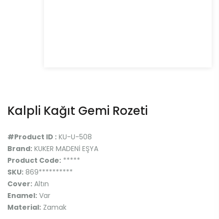
Kalpli Kağıt Gemi Rozeti
#Product ID :
KU-U-508
Brand:
KUKER MADENİ EŞYA
Product Code:
*****
SKU:
869**********
Cover:
Altın
Enamel:
Var
Material:
Zamak