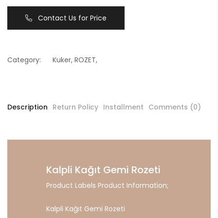
Contact Us for Price
Category:
Kuker
,
ROZET
,
Description
Return Policy
Installment
Comments (0)
Kalpli Kağıt Gemi Rozeti
Product Labels Product Information;
Kalpli Kağıt Gemi Rozeti