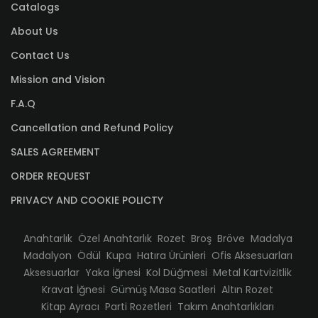
Catalogs
About Us
Contact Us
Mission and Vision
F.A.Q
Cancellation and Refund Policy
SALES AGREEMENT
ORDER REQUEST
PRIVACY AND COOKIE POLICTY
Anahtarlık
Özel Anahtarlık
Rozet
Broş
Bröve
Madalya
Madalyon
Ödül
Kupa
Hatıra Ürünleri
Ofis Aksesuarları
Aksesuarlar
Yaka İğnesi
Kol Düğmesi
Metal Kartvizitlik
Kravat İğnesi
Gümüş Masa Saatleri
Altın Rozet
Kitap Ayracı
Parti Rozetleri
Takım Anahtarlıkları