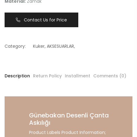
Material:
Zamak
Contact Us for Price
Category:
Kuker
,
AKSESUARLAR
,
Description
Return Policy
Installment
Comments (0)
Günebakan Desenli Çanta
Askılığı
Product Labels Product Information;