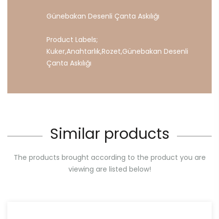
Günebakan Desenli Çanta Askılığı
Product Labels;
Kuker
,
Anahtarlık
,
Rozet
,
Günebakan
Desenli
Çanta
Askılığı
Similar products
The products brought according to the product you are
viewing are listed below!