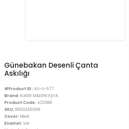
Günebakan Desenli Çanta
Askılığı
#Product ID :
KU-U-577
Brand:
KUKER MADENİ EŞYA
Product Code:
423386
SKU:
8692455099
Cover:
Nikel
Enamel:
Var