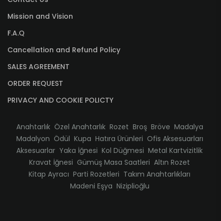
Mission and Vision
F.A.Q
Cancellation and Refund Policy
SALES AGREEMENT
ORDER REQUEST
PRIVACY AND COOKIE POLICTY
Anahtarlık
Özel Anahtarlık
Rozet
Broş
Bröve
Madalya
Madalyon
Ödül
Kupa
Hatıra Ürünleri
Ofis Aksesuarları
Aksesuarlar
Yaka İğnesi
Kol Düğmesi
Metal Kartvizitlik
Kravat İğnesi
Gümüş Masa Saatleri
Altın Rozet
Kitap Ayracı
Parti Rozetleri
Takım Anahtarlıkları
Madeni Eşya
Niziplioğlu